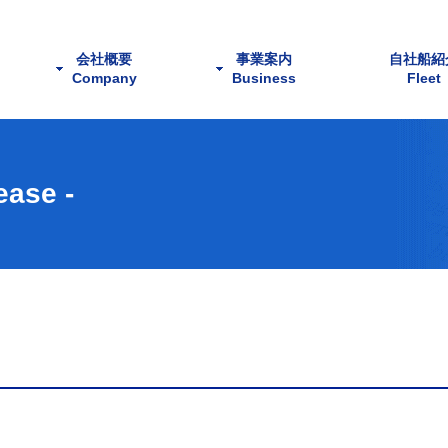
会社概要
事業案内
自社船紹
Company
Business
Fleet
社長挨拶
沿革
組織図
アクセス
代理
用船
運航
貿易
船舶売買
ease -