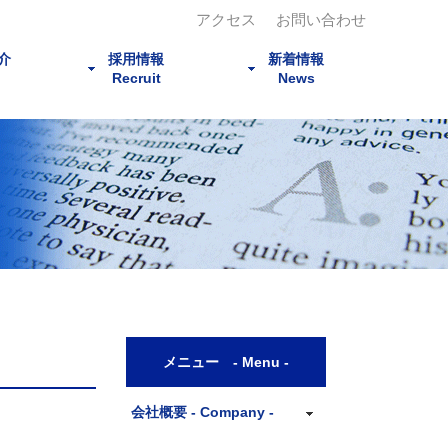
アクセス
お問い合わせ
介
採用情報
新着情報
Recruit
News
募集事項
社員インタビュー
サークル活動
ニュースリリース
コラム
メニュー - Menu -
会社概要 - Company -