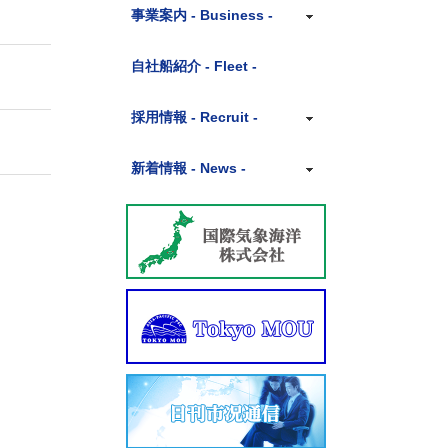
社長挨拶
事業案内 - Business -
沿革
代理
自社船紹介 - Fleet -
組織図
用船
採用情報 - Recruit -
アクセス
運航
募集事項
新着情報 - News -
貿易
社員インタビュー
ニュースリリース
船舶売買
サークル活動
コラム