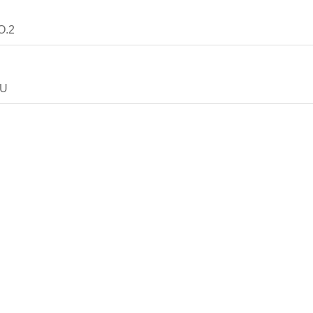
O.2
RU