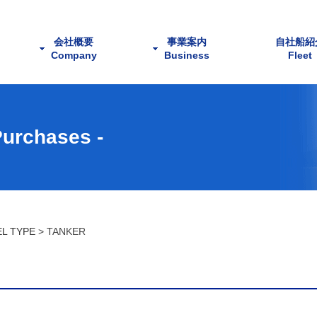
会社概要
事業案内
自社船紹
Company
Business
Fleet
社長挨拶
沿革
組織図
アクセス
代理
用船
運航
貿易
船舶売買
urchases -
L TYPE
>
TANKER