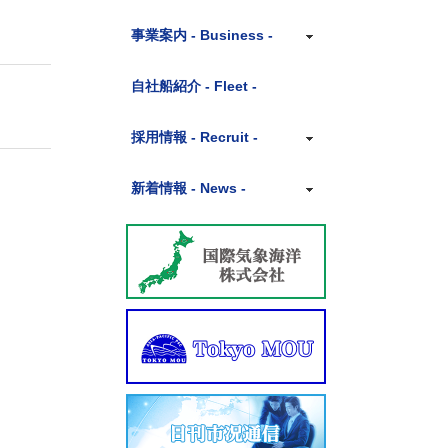
社長挨拶
事業案内 - Business -
沿革
代理
自社船紹介 - Fleet -
組織図
用船
採用情報 - Recruit -
アクセス
運航
募集事項
新着情報 - News -
貿易
社員インタビュー
ニュースリリース
船舶売買
サークル活動
コラム