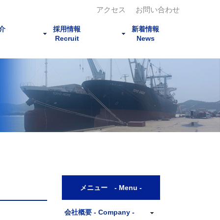
アクセス
お問い合わせ
介
採用情報
新着情報
Recruit
News
募集事項
社員インタビュー
サークル活動
ニュースリリース
コラム
メニュー - Menu -
会社概要 - Company -